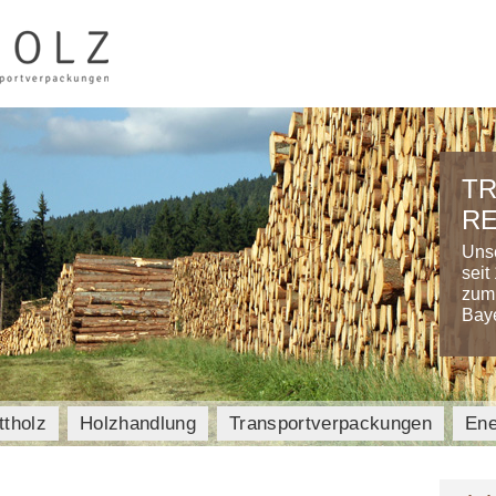
TR
RE
Unse
seit
zum
Bay
ttholz
Holzhandlung
Transportverpackungen
Ene