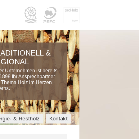
ADITIONELL &
GIONAL
r Unternehmen ist bereits
 1898 Ihr Ansprechpartner
 Thema Holz im Herzen
erns.
rgie- & Restholz
Kontakt