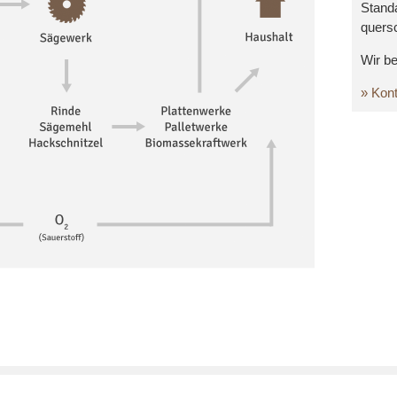
Stand
quersc
Wir be
» Kon